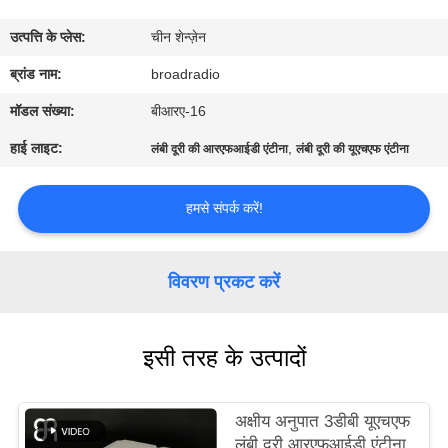
में
उत्पत्ति के प्लेस:
चीन शेन्ज़ेन
फैक्टरी
ब्रांड नाम:
broadradio
यात्रा
मॉडल संख्या:
बीआरए-16
हाई लाइट:
,
लंबी दूरी की आरएफआईडी एंटीना
लंबी दूरी की यूएचएफ एंटीना
गुणवत्ता
नियंत्रण
हमसे संपर्क करें!
हमसे
विवरण प्रकट करें
संपर्क
करें
इसी तरह के उत्पादों
समाचार
अक्षीय अनुपात 3डीबी यूएचएफ
लंबी दूरी आरएफआईडी एंटीना,