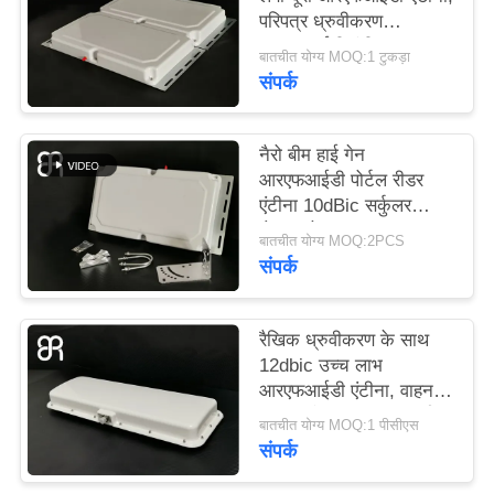
सभी
परिपत्र ध्रुवीकरण
आरएफआईडी एंटीना
मामलों
बातचीत योग्य MOQ:1 टुकड़ा
संपर्क
एक
नैरो बीम हाई गेन
बोली
आरएफआईडी पोर्टल रीडर
का
एंटीना 10dBic सर्कुलर
पोलराइजेशन
अनुरोध
बातचीत योग्य MOQ:2PCS
संपर्क
साइटमैप
रैखिक ध्रुवीकरण के साथ
12dbic उच्च लाभ
गोपनीयता
आरएफआईडी एंटीना, वाहन
प्रबंधन के लिए आरएफआईडी
नीति
बातचीत योग्य MOQ:1 पीसीएस
लंबी दूरी का एंटीना 15-20
संपर्क
मीटर