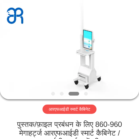
Shenzhen
Bowei
RFID
Technology
Co.,LTD..
All
Rights
Reserved.
होम
उत्पाद
वीडियो
वीआर
दिखाएँ
आरएफआईडी स्मार्ट कैबिनेट
हमारे
पुस्तक/फ़ाइल प्रबंधन के लिए 860-960
बारे
मेगाहर्ट्ज आरएफआईडी स्मार्ट कैबिनेट /