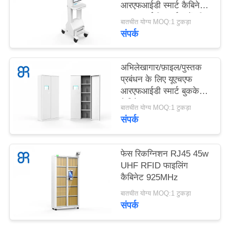
आरएफआईडी स्मार्ट कैबिनेट /
सभी
आरएफआईडी स्मार्ट इन्वेंटरी
बातचीत योग्य MOQ:1 टुकड़ा
मामलों
कार
संपर्क
एक
अभिलेखागार/फ़ाइल/पुस्तक
बोली
प्रबंधन के लिए यूएचएफ
आरएफआईडी स्मार्ट बुककेस/
का
कैबिनेट 920 ~ 925
बातचीत योग्य MOQ:1 टुकड़ा
अनुरोध
मेगाहर्ट्ज
संपर्क
साइटमैप
फेस रिकग्निशन RJ45 45w
UHF RFID फाइलिंग
गोपनीयता
कैबिनेट 925MHz
नीति
बातचीत योग्य MOQ:1 टुकड़ा
संपर्क