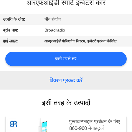
आरएफआईडी स्मार्ट इन्वेंटरी कार
में
उत्पत्ति के प्लेस:
चीन शेन्ज़ेन
फैक्टरी
ब्रांड नाम:
Broadradio
यात्रा
हाई लाइट:
,
आरएफआईडी पोजिशनिंग सिस्टम
इन्वेंटरी प्रबंधन कैबिनेट
गुणवत्ता
हमसे संपर्क करें!
नियंत्रण
हमसे
विवरण प्रकट करें
संपर्क
करें
इसी तरह के उत्पादों
समाचार
पुस्तक/फ़ाइल प्रबंधन के लिए
860-960 मेगाहर्ट्ज