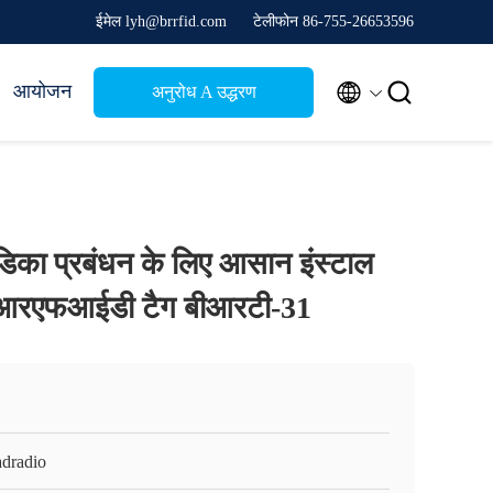
ईमेल lyh@brrfid.com
टेलीफोन 86-755-26653596


आयोजन
अनुरोध A उद्धरण
डिका प्रबंधन के लिए आसान इंस्टाल
आरएफआईडी टैग बीआरटी-31
adradio