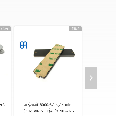
वीडियो
वीडियो
एच3
आईएसओ18000-6सी प्रोटोकॉल
टिकाऊ आरएफआईडी टैग 902-925