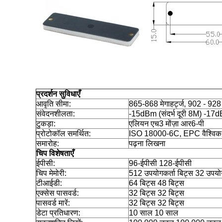
प्रदर्शन सुविधाएँ
आवृति सीमा:
865-868 मेगाहर्ट्ज, 902 - 928 म
संवेदनशीलता:
-15dBm (संदर्भ दूरी 8M) -17dB
टुकड़ा:
एलियन एच3 मोंज़ा आर6-पी
प्रोटोकॉल समर्थित:
ISO 18000-6C, EPC वैश्व
समारोह:
पढ़ना लिखना
चिप विशेषताएँ
ईपीसी:
96-ईपीसी 128-ईपीसी
चिप मेमोरी:
512 उपयोगकर्ता बिट्स 32 उपयोग
टीआईडी:
64 बिट्स 48 बिट्स
एक्सेस पासवर्ड:
32 बिट्स 32 बिट्स
पासवर्ड मारें:
32 बिट्स 32 बिट्स
डेटा प्रतिधारण:
10 साल 10 साल