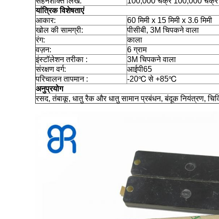
सहनशक्ति लिखें:
100,000 चक्र 100,000 चक्र
यांत्रिक विशेषताएं
आकार:
60 मिमी x 15 मिमी x 3.6 मिमी
खोल की सामग्री:
पीसीबी, 3M चिपकने वाला
रंग:
काला
वज़न:
6 ग्राम
इंस्टॉलेशन तरीका :
3M चिपकने वाला
संरक्षण वर्ग:
आईपी65
परिचालन तापमान :
-20℃ से +85℃
अनुप्रयोग
रसद, तंबाकू, धातु रैक और धातु सामान प्रबंधन, बंदूक नियंत्रण,