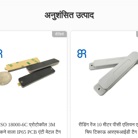
अनुशंसित उत्पाद
वीडियो
ISO 18000-6C प्रोटोकॉल 3M
रीडिंग रेंज 10 मीटर पीसी एलियन 
कने वाला IP65 PCB एंटी मेटल टैग
चिप टिकाऊ आरएफआईडी टैग