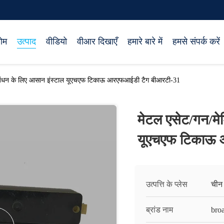
ोम
उत्पाद
वीडियो
वीआर दिखाएँ
हमारे बारे में
हमसे संपर्क करें
्रबंधन के लिए आसान इंस्टाल यूएचएफ टिकाऊ आरएफआईडी टैग बीआरटी-31
मेटल एसेट/गन/मे
यूएचएफ टिकाऊ 
उत्पत्ति के प्लेस
चीन
ब्रांड नाम
bro