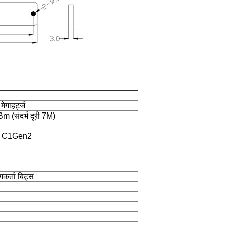
ेगाहर्ट्ज
m (संदर्भ दूरी 7M)
िक C1Gen2
कर्ता बिट्स