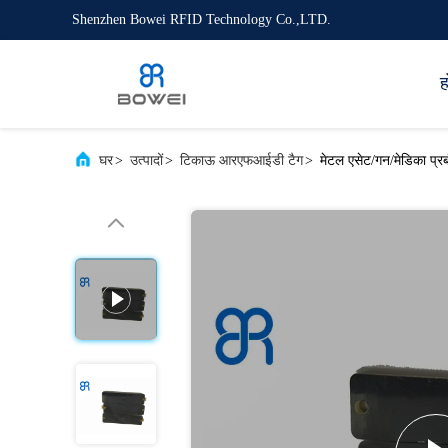
Shenzhen Bowei RFID Technology Co.,LTD.
ह
घर
>
उत्पादों
>
टिकाऊ आरएफआईडी टैग
>
मेटल एसेट/गन/मेडिका प