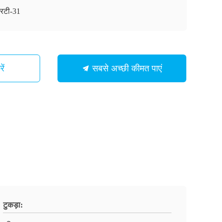
रटी-31
ें
सबसे अच्छी कीमत पाएं
टुकड़ा: