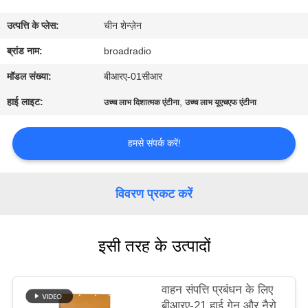
में
उत्पत्ति के प्लेस:
चीन शेन्ज़ेन
फैक्टरी
ब्रांड नाम:
broadradio
यात्रा
मॉडल संख्या:
बीआरए-01सीआर
हाई लाइट:
,
उच्च लाभ दिशात्मक एंटीना
उच्च लाभ यूएचएफ एंटीना
गुणवत्ता
नियंत्रण
हमसे संपर्क करें!
हमसे
विवरण प्रकट करें
संपर्क
करें
इसी तरह के उत्पादों
समाचार
वाहन संपत्ति प्रबंधन के लिए
बीआरए-21 हाई गेन और नैरो