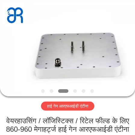
Shenzhen
Bowei
RFID
Technology
Co.,LTD..
All
Rights
Reserved.
होम
उत्पाद
वीडियो
वीआर
दिखाएँ
हाई गेन आरएफआईडी एंटीना
हमारे
वेयरहाउसिंग / लॉजिस्टिक्स / रिटेल फील्ड के लिए
बारे
860-960 मेगाहर्ट्ज हाई गेन आरएफआईडी एंटीना