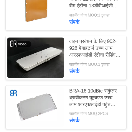
सभी
बीम एंटीना 13डीबीआईसी
सर्कुलर ध्रुवीकरण
मामलों
बातचीत योग्य MOQ:1 टुकड़ा
संपर्क
एक
वाहन प्रबंधन के लिए 902-
बोली
928 मेगाहर्ट्ज उच्च लाभ
का
आरएफआईडी एंटीना रीडिंग
दूरी 15-20 मीटर
अनुरोध
बातचीत योग्य MOQ:1 टुकड़ा
संपर्क
साइटमैप
BRA-16 10dBic सर्कुलर
ध्रुवीकरण यूएचएफ उच्च
गोपनीयता
लाभ आरएफआईडी पहुंच
नियंत्रण के लिए एंटीना
नीति
बातचीत योग्य MOQ:2PCS
संपर्क