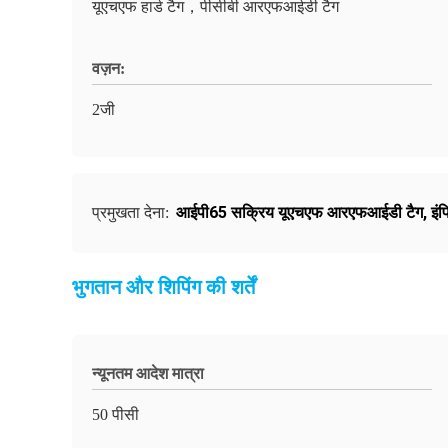
यूएचएफ हार्ड टैग，पीसीबी आरएफआईडी टैग
वज़न:
2जी
आईपी65 सक्रिय यूएचएफ आरएफआईडी टैग
,
इं
प्रमुखता देना:
भुगतान और शिपिंग की शर्तें
न्यूनतम आदेश मात्रा
50 पीसी