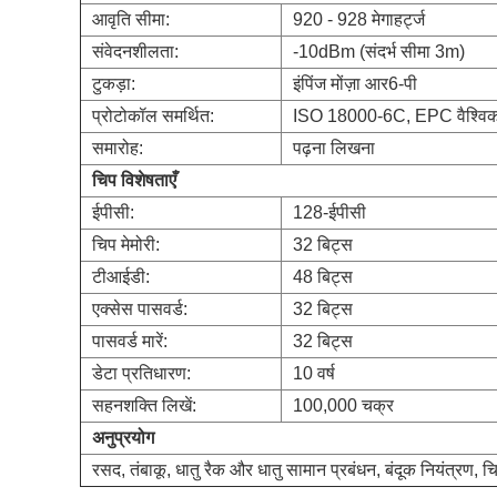
आवृति सीमा:
920 - 928 मेगाहर्ट्ज
संवेदनशीलता:
-10dBm (संदर्भ सीमा 3m)
टुकड़ा:
इंपिंज मोंज़ा आर6-पी
प्रोटोकॉल समर्थित:
ISO 18000-6C, EPC वैश्व
समारोह:
पढ़ना लिखना
चिप विशेषताएँ
ईपीसी:
128-ईपीसी
चिप मेमोरी:
32 बिट्स
टीआईडी:
48 बिट्स
एक्सेस पासवर्ड:
32 बिट्स
पासवर्ड मारें:
32 बिट्स
डेटा प्रतिधारण:
10 वर्ष
सहनशक्ति लिखें:
100,000 चक्र
अनुप्रयोग
रसद, तंबाकू, धातु रैक और धातु सामान प्रबंधन, बंदूक नियंत्र