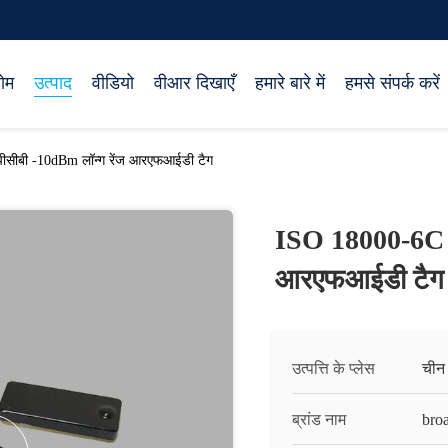
ोम
उत्पाद
वीडियो
वीआर दिखाएँ
हमारे बारे में
हमसे संपर्क करें
ीसीबी -10dBm लॉन्ग रेंज आरएफआईडी टैग
ISO 18000-6C प्
आरएफआईडी टैग
उत्पत्ति के प्लेस
चीन श
ब्रांड नाम
bro