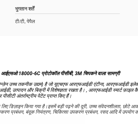
भुगतान शर्तें
टी/टी, पेपैल
, आईएसओ 18000-6C प्रोटोकॉल पीसीबी, 3M चिपकने वाला सामग्री
, शेन्ज़ेन उच्च तकनीक उद्यम) है जो यूएचएफ आरएफआईडी एंटीना, आरएफआईडी इले
 उत्पादन और बिक्री में विशेषज्ञता रखता है। , आरएफआईडी स्मार्ट फ़ाइल कैब
ीटी अंतर्राष्ट्रीय पेटेंट प्राप्त किए हैं।
ए डिज़ाइन किया गया है।इसमें बड़ी पढ़ने की दूरी, उच्च संवेदनशीलता, छोटे आक
्ति उपकरण प्रबंधन, बंदूक नियंत्रण, चिकित्सा उपकरण प्रबंधन, रसद आदि में उपयो