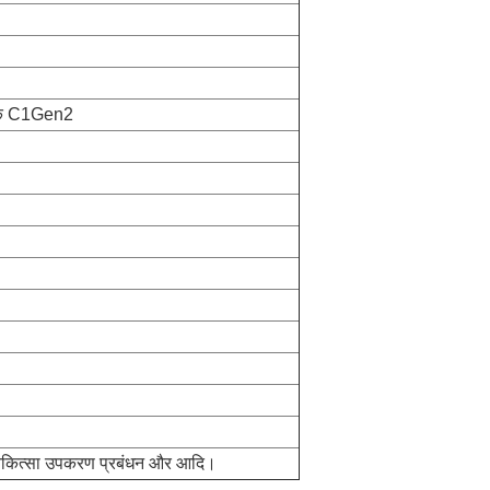
िक C1Gen2
ण, चिकित्सा उपकरण प्रबंधन और आदि।