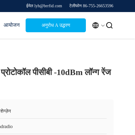
ईमेल lyh@brrfid.com
टेलीफोन 86-755-26653596


आयोजन
अनुरोध A उद्धरण
रोटोकॉल पीसीबी -10dBm लॉन्ग रेंज
ेन्ज़ेन
adradio