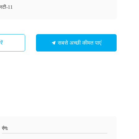
रटी-11
ें
सबसे अच्छी कीमत पाएं
रंग: