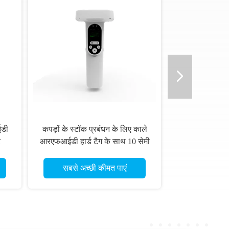
ईडी
कपड़ों के स्टॉक प्रबंधन के लिए काले
र
आरएफआईडी हार्ड टैग के साथ 10 सेमी
0mm
तक पढ़ने की सीमा और 4 रंग
लिए
सीएमवाईके प्रिंटिंग
सबसे अच्छी कीमत पाएं