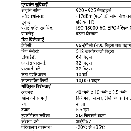
प्रदर्शन सुविधाएँ
आवृति सीमा:
920 - 925 मेगाहर्ट्ज
संवेदनशीलता:
-17dBm (पढ़ने की सीमा 4m तक 
टुकड़ा:
एलियन H3
प्रोटोकॉल समर्थित:
ISO 18000-6C, EPC वैश्विक
समारोह:
पढ़ना लिखना
चिप विशेषताएँ
ईपीसी:
96-ईपीसी (496 बिट्स तक बढ़ाय
चिप मेमोरी:
512 उपयोगकर्ता बिट्स
टीआईडी:
64 बिट्स
एक्सेस पासवर्ड:
32 बिट्स
पासवर्ड मारें:
32 बिट्स
डेटा प्रतिधारण:
10 वर्ष
सहनशक्ति लिखें:
10,000 चक्र
यांत्रिक विशेषताएं
आकार:
40 मिमी x 10 मिमी x 3.5 मिमी
खोल की सामग्री:
सिरेमिक, सिल्वर, 3M चिपकने वा
रंग:
काला
वज़न:
5.5 ग्रा
इंस्टॉलेशन तरीका :
3M चिपकने वाला
संरक्षण वर्ग:
आईपी67
परिचालन तापमान :
-20℃ से +85℃