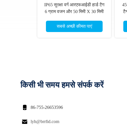
IP65 सुरक्षा वर्ग आरएफआईडी हार्ड टैग
45
6 ग्राम वजन और 50 मिमी X 30 मिमी
टै
X 10 मिमी आकार के साथ
से
सबसे अच्छी कीमत पाएं
किसी भी समय हमसे संपर्क करें

86-755-26653596

lyh@brrfid.com