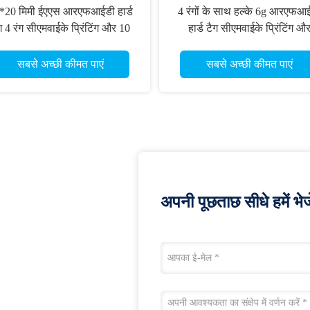
*20 मिमी ईएएस आरएफआईडी हार्ड
4 रंगों के साथ हल्के 6g आरएफआ
ग 4 रंग सीएमवाईके प्रिंटिंग और 10
हार्ड टैग सीएमवाईके प्रिंटिंग औ
मी तक पढ़ने की सीमा के साथ कपड़े
कॉम्पैक्ट 50mm X 30mm X 1
स्टॉक प्रबंधन के लिए
आकार कुशल इन्वेंट्री प्रबंधन के 
सबसे अच्छी कीमत पाएं
सबसे अच्छी कीमत पाएं
अपनी पूछताछ सीधे हमें भेजे