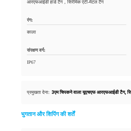
आरएफआईडी हार्ड टैग，सिरेमिक एंटी-मेटल टैग
रंग:
काला
संरक्षण वर्ग:
IP67
3एम चिपकने वाला यूएचएफ आरएफआईडी टैग
,
स
प्रमुखता देना:
भुगतान और शिपिंग की शर्तें