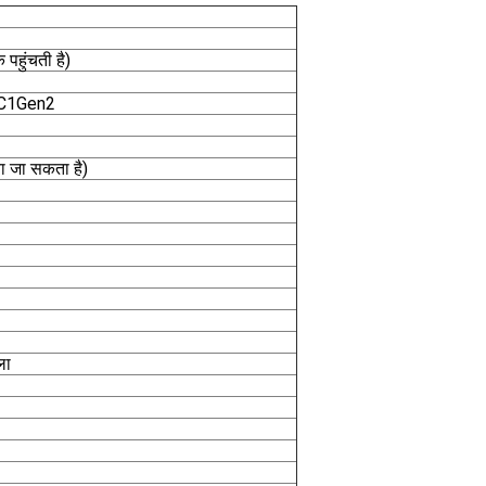
पहुंचती है)
 C1Gen2
ा जा सकता है)
ला