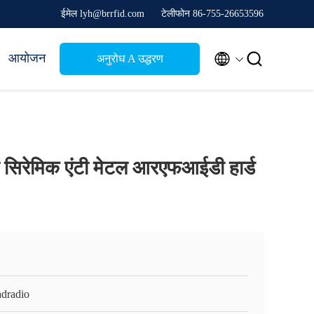
ईमेल lyh@brrfid.com
टेलीफोन 86-755-26653596


आयोजन
अनुरोध A उद्धरण
 सिरेमिक एंटी मेटल आरएफआईडी हार्ड
adradio