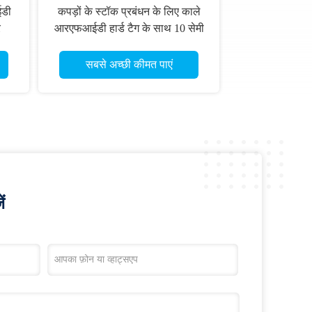
ईडी
कपड़ों के स्टॉक प्रबंधन के लिए काले
र
आरएफआईडी हार्ड टैग के साथ 10 सेमी
0mm
तक पढ़ने की सीमा और 4 रंग
लिए
सीएमवाईके प्रिंटिंग
सबसे अच्छी कीमत पाएं
ं