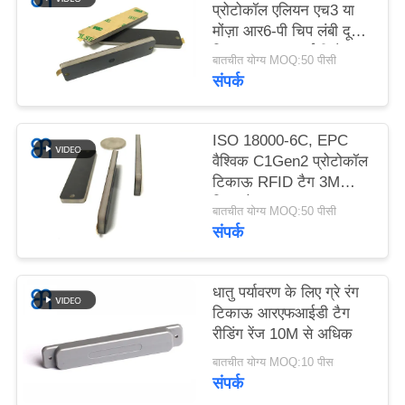
प्रोटोकॉल एलियन एच3 या
सभी
मोंज़ा आर6-पी चिप लंबी दूरी
मामलों
टिकाऊ आरएफआईडी टैग
बातचीत योग्य MOQ:50 पीसी
संपर्क
एक
बोली
ISO 18000-6C, EPC
वैश्विक C1Gen2 प्रोटोकॉल
का
टिकाऊ RFID टैग 3M
अनुरोध
चिपकने वाला IP65
बातचीत योग्य MOQ:50 पीसी
संपर्क
साइटमैप
धातु पर्यावरण के लिए ग्रे रंग
गोपनीयता
टिकाऊ आरएफआईडी टैग
रीडिंग रेंज 10M से अधिक
नीति
बातचीत योग्य MOQ:10 पीस
संपर्क