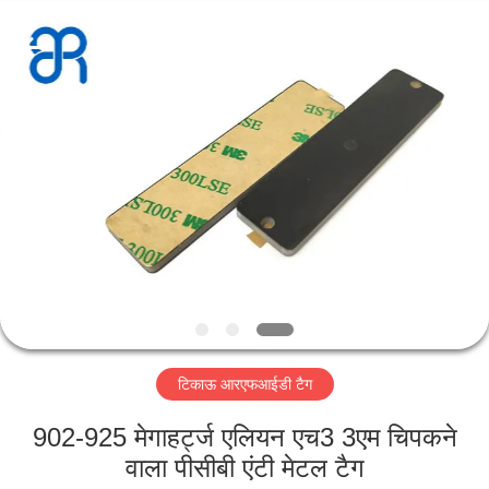
Shenzhen
Bowei
RFID
Technology
Co.,LTD..
All
Rights
Reserved.
होम
उत्पाद
वीडियो
वीआर
दिखाएँ
टिकाऊ आरएफआईडी टैग
हमारे
902-925 मेगाहर्ट्ज एलियन एच3 3एम चिपकने
बारे
वाला पीसीबी एंटी मेटल टैग