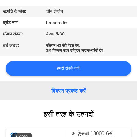
में
उत्पत्ति के प्लेस:
चीन शेन्ज़ेन
फैक्टरी
ब्रांड नाम:
broadradio
यात्रा
मॉडल संख्या:
बीआरटी-30
हाई लाइट:
,
एलियन H3 एंटी मेटल टैग
3M चिपकने वाला सक्रिय आरएफआईडी टैग
गुणवत्ता
नियंत्रण
हमसे संपर्क करें!
हमसे
विवरण प्रकट करें
संपर्क
करें
इसी तरह के उत्पादों
समाचार
आईएसओ 18000-6सी